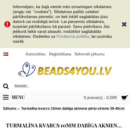
Informējam, ka šajā vietnē mēs izmantojam sīkdatnes
(angļu val. "cookies"). Sīkdatnes palīdz uzlabot
pārlūkošanas pieredzi, un tiek lokāli saglabātas jūsu
datorā vai mobilajā ierīcē. Lai pieņemtu sīkdatnes,
turpiniet pārlūkošanu kā parasti. Savu piekrišanu Jūs
jebkurā laikā varat atsaukt, nodzēšot saglabātās
sīkdatnes. Dodieties uz
Privātuma politika
, lai uzzinātu
vairāk.
Autorizēties
Reģistrēšana
Noformēt pirkumu
MENU
0 prece(s) - 0,00€
Sākums
Turmalīna kvarcs 10mm dabīga akmens pērļu virtene 38-40cm
TURMALĪNA KVARCS 10MM DABĪGA AKMENS PĒRĻU VIRTENE 38-40CM