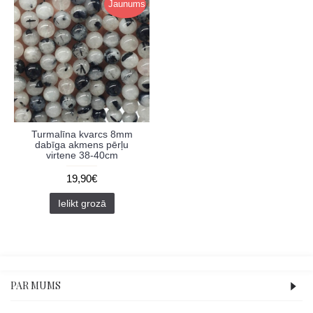
Jaunums
Turmalīna kvarcs 8mm
dabīga akmens pērļu
virtene 38-40cm
19,90€
Ielikt grozā
PAR MUMS