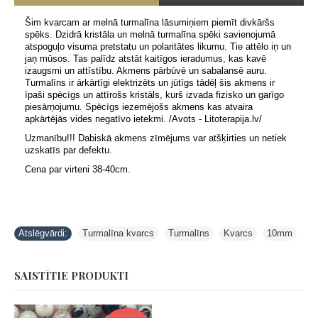
Šim kvarcam ar melnā turmalīna lāsumiņiem piemīt divkāršs
spēks. Dzidrā kristāla un melnā turmalīna spēki savienojumā
atspoguļo visuma pretstatu un polaritātes likumu. Tie attēlo iņ un
jaņ mūsos. Tas palīdz atstāt kaitīgos ieradumus, kas kavē
izaugsmi un attīstību. Akmens pārbūvē un sabalansē auru.
Turmalīns ir ārkārtīgi elektrizēts un jūtīgs tādēļ šis akmens ir
īpaši spēcīgs un attīrošs kristāls, kurš izvada fizisko un garīgo
piesārņojumu. Spēcīgs iezemējošs akmens kas atvaira
apkārtējās vides negatīvo ietekmi. /Avots - Litoterapija.lv/
Uzmanību!!! Dabiskā akmens zīmējums var atšķirties un netiek
uzskatīs par defektu.
Cena par virteni 38-40cm.
Atslēgvārdi:
Turmalīna kvarcs
,
Turmalīns
,
Kvarcs
,
10mm
SAISTĪTIE PRODUKTI