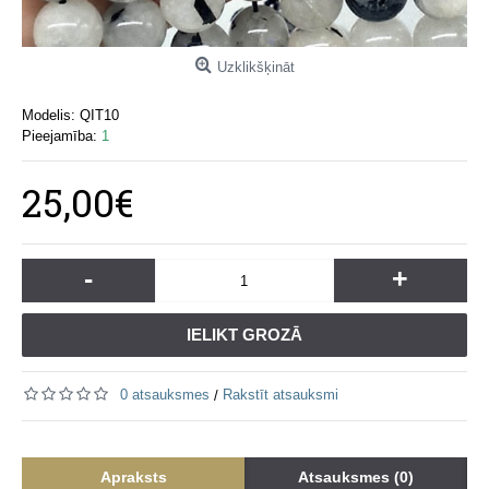
Uzklikšķināt
Modelis:
QIT10
Pieejamība:
1
25,00€
-
+
IELIKT GROZĀ
0 atsauksmes
Rakstīt atsauksmi
/
Apraksts
Atsauksmes (0)