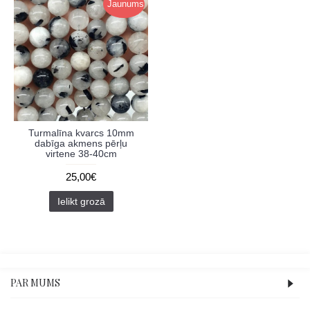
Jaunums
Turmalīna kvarcs 10mm
dabīga akmens pērļu
virtene 38-40cm
25,00€
Ielikt grozā
PAR MUMS