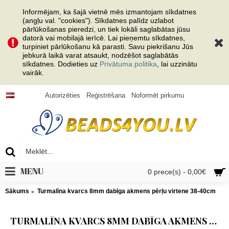
Informējam, ka šajā vietnē mēs izmantojam sīkdatnes
(angļu val. "cookies"). Sīkdatnes palīdz uzlabot
pārlūkošanas pieredzi, un tiek lokāli saglabātas jūsu
datorā vai mobilajā ierīcē. Lai pieņemtu sīkdatnes,
turpiniet pārlūkošanu kā parasti. Savu piekrišanu Jūs
jebkurā laikā varat atsaukt, nodzēšot saglabātās
sīkdatnes. Dodieties uz
Privātuma politika
, lai uzzinātu
vairāk.
Autorizēties
Reģistrēšana
Noformēt pirkumu
MENU
0 prece(s) - 0,00€
Sākums
Turmalīna kvarcs 8mm dabīga akmens pērļu virtene 38-40cm
TURMALĪNA KVARCS 8MM DABĪGA AKMENS PĒRĻU VIRTENE 38-40CM