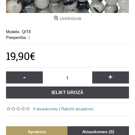
Uzklikšķināt
Modelis:
QIT8
Pieejamība:
1
19,90€
-
+
IELIKT GROZĀ
0 atsauksmes
Rakstīt atsauksmi
/
Apraksts
Atsauksmes (0)