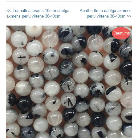
<< Turmalīna kvarcs 10mm dabīga
Apatīts 8mm dabīga akmens
akmens pērļu virtene 38-40cm
pērļu virtene 38-40cm >>
Jaunums