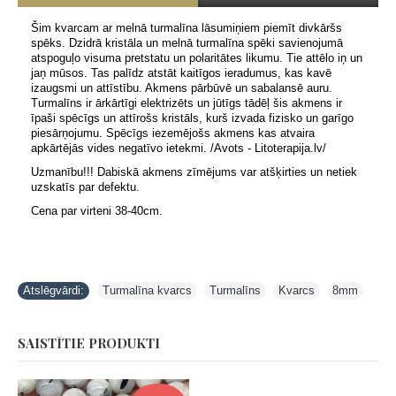
Šim kvarcam ar melnā turmalīna lāsumiņiem piemīt divkāršs
spēks. Dzidrā kristāla un melnā turmalīna spēki savienojumā
atspoguļo visuma pretstatu un polaritātes likumu. Tie attēlo iņ un
jaņ mūsos. Tas palīdz atstāt kaitīgos ieradumus, kas kavē
izaugsmi un attīstību. Akmens pārbūvē un sabalansē auru.
Turmalīns ir ārkārtīgi elektrizēts un jūtīgs tādēļ šis akmens ir
īpaši spēcīgs un attīrošs kristāls, kurš izvada fizisko un garīgo
piesārņojumu. Spēcīgs iezemējošs akmens kas atvaira
apkārtējās vides negatīvo ietekmi. /Avots - Litoterapija.lv/
Uzmanību!!! Dabiskā akmens zīmējums var atšķirties un netiek
uzskatīs par defektu.
Cena par virteni 38-40cm.
Atslēgvārdi:
Turmalīna kvarcs
,
Turmalīns
,
Kvarcs
,
8mm
SAISTĪTIE PRODUKTI